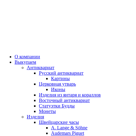
О компании
Выкупаем
Антиквариат
Русский антиквариат
Картины
Церковная утварь
Иконы
Изделия из янтаря и кораллов
Восточный антиквариат
Статуэтки Будды
Монеты
Изделия
Швейцарские часы
A. Lange & Söhne
Audemars Piguet