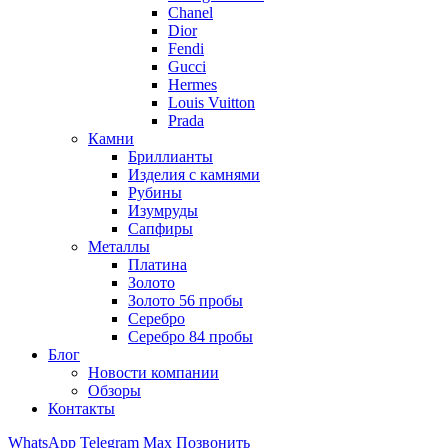
Chanel
Dior
Fendi
Gucci
Hermes
Louis Vuitton
Prada
Камни
Бриллианты
Изделия с камнями
Рубины
Изумруды
Сапфиры
Металлы
Платина
Золото
Золото 56 пробы
Серебро
Серебро 84 пробы
Блог
Новости компании
Обзоры
Контакты
WhatsApp
Telegram
Max
Позвонить