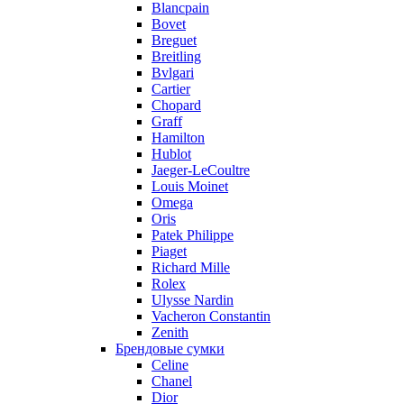
Blancpain
Bovet
Breguet
Breitling
Bvlgari
Cartier
Chopard
Graff
Hamilton
Hublot
Jaeger-LeCoultre
Louis Moinet
Omega
Oris
Patek Philippe
Piaget
Richard Mille
Rolex
Ulysse Nardin
Vacheron Constantin
Zenith
Брендовые сумки
Celine
Chanel
Dior