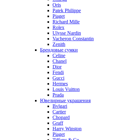
Oris
Patek Philippe
Piaget
Richard Mille
Rolex
Ulysse Nardin
Vacheron Constantin
Zenith
Брендовые сумки
Celine
Chanel
Dior
Fendi
Gucci
Hermes
Louis Vuitton
Prada
Ювелирные украшения
Bvlgari
Cartier
Chopard
Graff
Harry Winston
Piaget
Tiffany & Co.