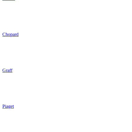
Chopard
Graff
Piaget