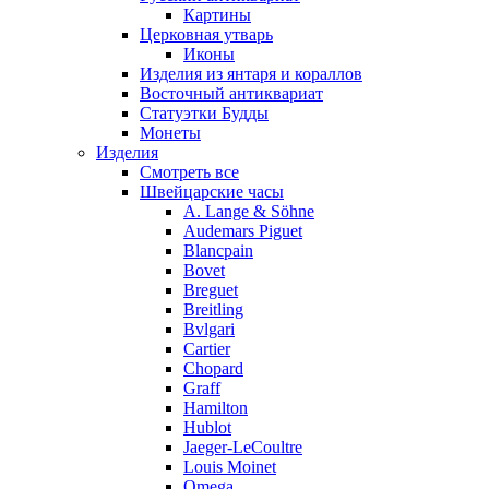
Картины
Церковная утварь
Иконы
Изделия из янтаря и кораллов
Восточный антиквариат
Статуэтки Будды
Монеты
Изделия
Смотреть все
Швейцарские часы
A. Lange & Söhne
Audemars Piguet
Blancpain
Bovet
Breguet
Breitling
Bvlgari
Cartier
Chopard
Graff
Hamilton
Hublot
Jaeger-LeCoultre
Louis Moinet
Omega