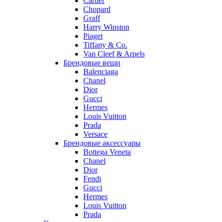
Cartier
Chopard
Graff
Harry Winston
Piaget
Tiffany & Co.
Van Cleef & Arpels
Брендовые вещи
Balenciaga
Chanel
Dior
Gucci
Hermes
Louis Vuitton
Prada
Versace
Брендовые аксессуары
Bottega Veneta
Chanel
Dior
Fendi
Gucci
Hermes
Louis Vuitton
Prada