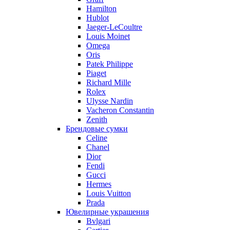
Hamilton
Hublot
Jaeger-LeCoultre
Louis Moinet
Omega
Oris
Patek Philippe
Piaget
Richard Mille
Rolex
Ulysse Nardin
Vacheron Constantin
Zenith
Брендовые сумки
Celine
Chanel
Dior
Fendi
Gucci
Hermes
Louis Vuitton
Prada
Ювелирные украшения
Bvlgari