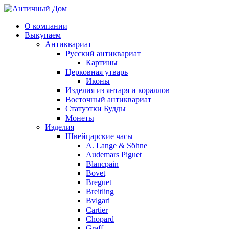
О компании
Выкупаем
Антиквариат
Русский антиквариат
Картины
Церковная утварь
Иконы
Изделия из янтаря и кораллов
Восточный антиквариат
Статуэтки Будды
Монеты
Изделия
Швейцарские часы
A. Lange & Söhne
Audemars Piguet
Blancpain
Bovet
Breguet
Breitling
Bvlgari
Cartier
Chopard
Graff