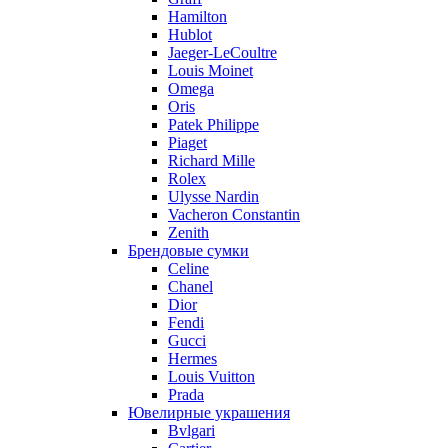
Hamilton
Hublot
Jaeger-LeCoultre
Louis Moinet
Omega
Oris
Patek Philippe
Piaget
Richard Mille
Rolex
Ulysse Nardin
Vacheron Constantin
Zenith
Брендовые сумки
Celine
Chanel
Dior
Fendi
Gucci
Hermes
Louis Vuitton
Prada
Ювелирные украшения
Bvlgari