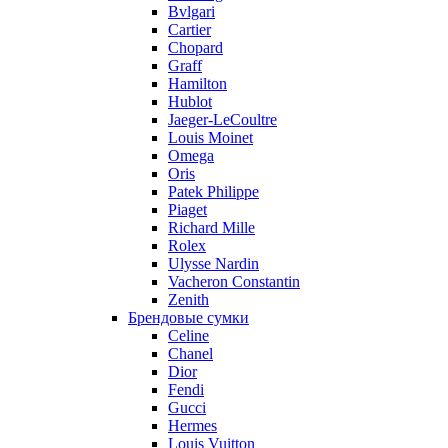
Bvlgari
Cartier
Chopard
Graff
Hamilton
Hublot
Jaeger-LeCoultre
Louis Moinet
Omega
Oris
Patek Philippe
Piaget
Richard Mille
Rolex
Ulysse Nardin
Vacheron Constantin
Zenith
Брендовые сумки
Celine
Chanel
Dior
Fendi
Gucci
Hermes
Louis Vuitton