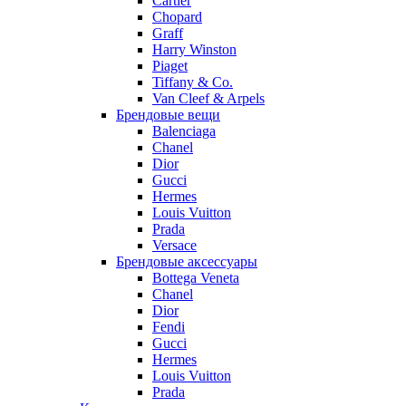
Cartier
Chopard
Graff
Harry Winston
Piaget
Tiffany & Co.
Van Cleef & Arpels
Брендовые вещи
Balenciaga
Chanel
Dior
Gucci
Hermes
Louis Vuitton
Prada
Versace
Брендовые аксессуары
Bottega Veneta
Chanel
Dior
Fendi
Gucci
Hermes
Louis Vuitton
Prada