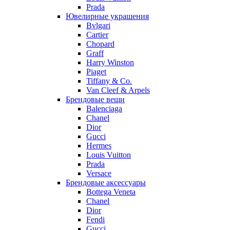
Prada
Ювелирные украшения
Bvlgari
Cartier
Chopard
Graff
Harry Winston
Piaget
Tiffany & Co.
Van Cleef & Arpels
Брендовые вещи
Balenciaga
Chanel
Dior
Gucci
Hermes
Louis Vuitton
Prada
Versace
Брендовые аксессуары
Bottega Veneta
Chanel
Dior
Fendi
Gucci