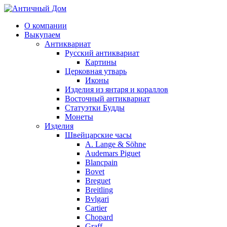
О компании
Выкупаем
Антиквариат
Русский антиквариат
Картины
Церковная утварь
Иконы
Изделия из янтаря и кораллов
Восточный антиквариат
Статуэтки Будды
Монеты
Изделия
Швейцарские часы
A. Lange & Söhne
Audemars Piguet
Blancpain
Bovet
Breguet
Breitling
Bvlgari
Cartier
Chopard
Graff