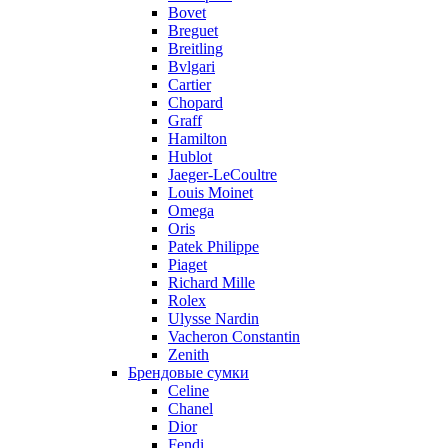
Bovet
Breguet
Breitling
Bvlgari
Cartier
Chopard
Graff
Hamilton
Hublot
Jaeger-LeCoultre
Louis Moinet
Omega
Oris
Patek Philippe
Piaget
Richard Mille
Rolex
Ulysse Nardin
Vacheron Constantin
Zenith
Брендовые сумки
Celine
Chanel
Dior
Fendi