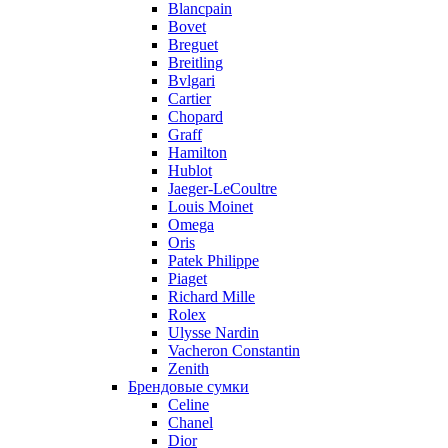
Blancpain
Bovet
Breguet
Breitling
Bvlgari
Cartier
Chopard
Graff
Hamilton
Hublot
Jaeger-LeCoultre
Louis Moinet
Omega
Oris
Patek Philippe
Piaget
Richard Mille
Rolex
Ulysse Nardin
Vacheron Constantin
Zenith
Брендовые сумки
Celine
Chanel
Dior