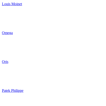
Louis Moinet
Omega
Oris
Patek Philippe