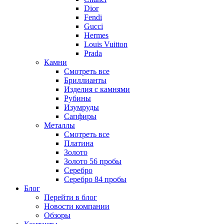
Dior
Fendi
Gucci
Hermes
Louis Vuitton
Prada
Камни
Смотреть все
Бриллианты
Изделия с камнями
Рубины
Изумруды
Сапфиры
Металлы
Смотреть все
Платина
Золото
Золото 56 пробы
Серебро
Серебро 84 пробы
Блог
Перейти в блог
Новости компании
Обзоры