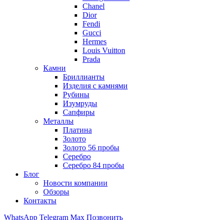
Chanel
Dior
Fendi
Gucci
Hermes
Louis Vuitton
Prada
Камни
Бриллианты
Изделия с камнями
Рубины
Изумруды
Сапфиры
Металлы
Платина
Золото
Золото 56 пробы
Серебро
Серебро 84 пробы
Блог
Новости компании
Обзоры
Контакты
WhatsApp
Telegram
Max
Позвонить