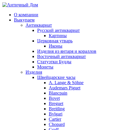
О компании
Выкупаем
Антиквариат
Русский антиквариат
Картины
Церковная утварь
Иконы
Изделия из янтаря и кораллов
Восточный антиквариат
Статуэтки Будды
Монеты
Изделия
Швейцарские часы
A. Lange & Söhne
Audemars Piguet
Blancpain
Bovet
Breguet
Breitling
Bvlgari
Cartier
Chopard
Graff