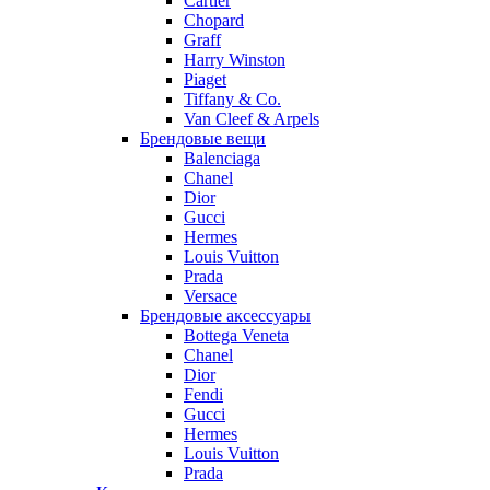
Cartier
Chopard
Graff
Harry Winston
Piaget
Tiffany & Co.
Van Cleef & Arpels
Брендовые вещи
Balenciaga
Chanel
Dior
Gucci
Hermes
Louis Vuitton
Prada
Versace
Брендовые аксессуары
Bottega Veneta
Chanel
Dior
Fendi
Gucci
Hermes
Louis Vuitton
Prada