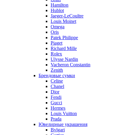
Hamilton
Hublot
Jaeger-LeCoultre
Louis Moinet
Omega
Oris
Patek Philippe
Piaget
Richard Mille
Rolex
Ulysse Nardin
Vacheron Constantin
Zenith
Брендовые сумки
Celine
Chanel
Dior
Fendi
Gucci
Hermes
Louis Vuitton
Prada
Ювелирные украшения
Bvlgari