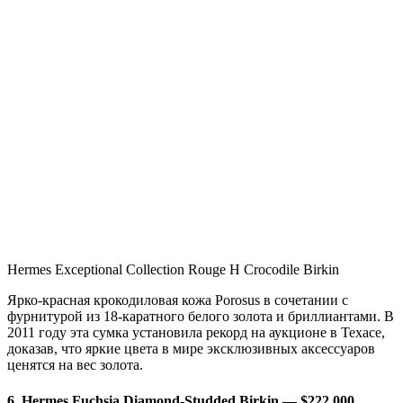
Hermes Exceptional Collection Rouge H Crocodile Birkin
Ярко-красная крокодиловая кожа Porosus в сочетании с
фурнитурой из 18-каратного белого золота и бриллиантами. В
2011 году эта сумка установила рекорд на аукционе в Техасе,
доказав, что яркие цвета в мире эксклюзивных аксессуаров
ценятся на вес золота.
6. Hermes Fuchsia Diamond-Studded Birkin — $222 000