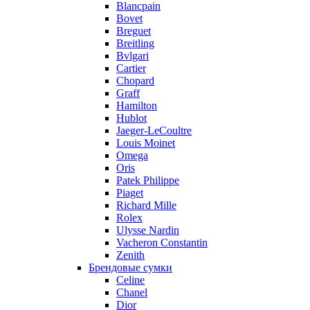
Blancpain
Bovet
Breguet
Breitling
Bvlgari
Cartier
Chopard
Graff
Hamilton
Hublot
Jaeger-LeCoultre
Louis Moinet
Omega
Oris
Patek Philippe
Piaget
Richard Mille
Rolex
Ulysse Nardin
Vacheron Constantin
Zenith
Брендовые сумки
Celine
Chanel
Dior