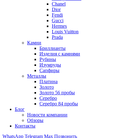
Chanel
Dior
Fendi
Gucci
Hermes
Louis Vuitton
Prada
Камни
Бриллианты
Изделия с камнями
Рубины
Изумруды
Сапфиры
Металлы
Платина
Золото
Золото 56 пробы
Серебро
Серебро 84 пробы
Блог
Новости компании
Обзоры
Контакты
WhatsApp
Telegram
Max
Позвонить